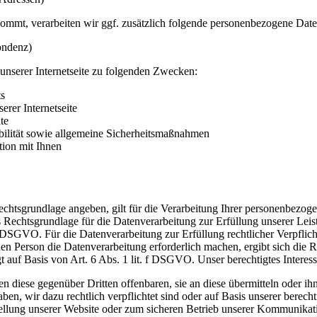
 kommt, verarbeiten wir ggf. zusätzlich folgende personenbezogene Da
ondenz)
unserer Internetseite zu folgenden Zwecken:
ts
rer Internetseite
te
bilität sowie allgemeine Sicherheitsmaßnahmen
ion mit Ihnen
echtsgrundlage angeben, gilt für die Verarbeitung Ihrer personenbezog
Als Rechtsgrundlage für die Datenverarbeitung zur Erfüllung unserer L
 DSGVO. Für die Datenverarbeitung zur Erfüllung rechtlicher Verpflich
chen Person die Datenverarbeitung erforderlich machen, ergibt sich die
gt auf Basis von Art. 6 Abs. 1 lit. f DSGVO. Unser berechtigtes Inter
iese gegenüber Dritten offenbaren, sie an diese übermitteln oder ihnen
haben, wir dazu rechtlich verpflichtet sind oder auf Basis unserer berec
llung unserer Website oder zum sicheren Betrieb unserer Kommunikations