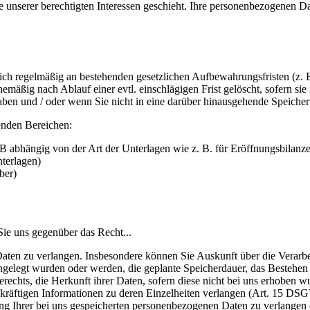
ge unserer berechtigten Interessen geschieht. Ihre personenbezogenen 
ch regelmäßig an bestehenden gesetzlichen Aufbewahrungsfristen (z. 
äßig nach Ablauf einer evtl. einschlägigen Frist gelöscht, sofern sie
haben und / oder wenn Sie nicht in eine darüber hinausgehende Speicher
genden Bereichen:
 abhängig von der Art der Unterlagen wie z. B. für Eröffnungsbilanze
nterlagen)
ber)
ie uns gegenüber das Recht...
aten zu verlangen. Insbesondere können Sie Auskunft über die Verarb
gelegt wurden oder werden, die geplante Speicherdauer, das Bestehen
echts, die Herkunft ihrer Daten, sofern diese nicht bei uns erhoben wu
gekräftigen Informationen zu deren Einzelheiten verlangen (Art. 15 DS
gung Ihrer bei uns gespeicherten personenbezogenen Daten zu verlange