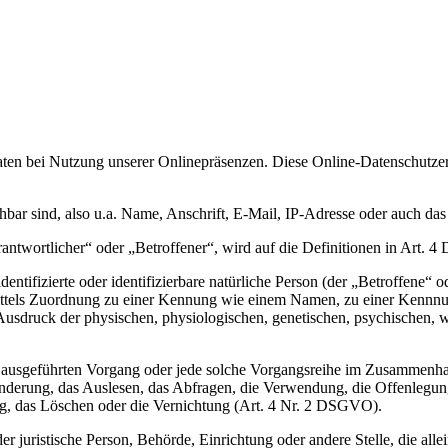
aten bei Nutzung unserer Onlinepräsenzen. Diese Online-Datenschutzer
hbar sind, also u.a. Name, Anschrift, E-Mail, IP-Adresse oder auch das
rantwortlicher“ oder „Betroffener“, wird auf die Definitionen in Art.
ntifizierte oder identifizierbare natürliche Person (der „Betroffene“ od
e mittels Zuordnung zu einer Kennung wie einem Namen, zu einer Kenn
druck der physischen, physiologischen, genetischen, psychischen, wirts
hren ausgeführten Vorgang oder jede solche Vorgangsreihe im Zusammen
nderung, das Auslesen, das Abfragen, die Verwendung, die Offenlegun
ng, das Löschen oder die Vernichtung (Art. 4 Nr. 2 DSGVO).
 oder juristische Person, Behörde, Einrichtung oder andere Stelle, die a