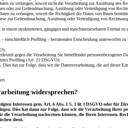
aten zu verlangen, soweit nicht die Verarbeitung zur Ausübung des Rec
resses oder zur Geltendmachung, Ausübung oder Verteidigung von Recht
ten zu verlangen, soweit die Richtigkeit der Daten von Ihnen bestritte
h diese zur Geltendmachung, Ausübung oder Verteidigung von Rechtsa
n, in einem strukturierten, gängigen und maschinenlesebaren Format zu 
ng – einschließlich Profiling – beruhenden Entscheidung unterworfen zu 
O);
ederzeit gegen die Verarbeitung Sie betreffender personenbezogener Date
ütztes Profiling (Art. 21 DSGVO);
. Dies hat zur Folge, dass wir die Datenverarbeitung, die auf dieser Ei
ert.
rarbeitung widersprechen?
ten Interessen gem. Art. 6 Abs. 1 S. 1 lit. f DSGVO oder für Dir
legen. Dies hat dann zur Folge, dass wir die Verarbeitung Ihrer 
ür die Verarbeitung nachweisen können, die Ihren Interessen, Rec
chen dient.